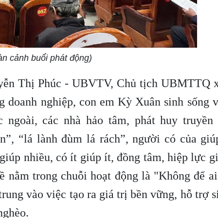
àn cảnh buổi phát động)
 Thị Phúc - UBVTV, Chủ tịch UBMTTQ x
ồng doanh nghiệp, con em Kỳ Xuân sinh sống 
 ngoài, các nhà hảo tâm, phát huy truyền
n”, “lá lành đùm lá rách”, người có của giú
iúp nhiều, có ít giúp ít, đồng tâm, hiệp lực g
ề nằm trong chuỗi hoạt động là "Không để ai
trung vào việc tạo ra giá trị bền vững, hỗ trợ s
nghèo.