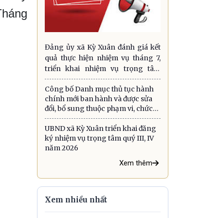
Tháng
Đảng ủy xã Kỳ Xuân đánh giá kết
quả thực hiện nhiệm vụ tháng 7,
triển khai nhiệm vụ trọng tâm
tháng 8 năm 2026
Công bố Danh mục thủ tục hành
chính mới ban hành và được sửa
đổi, bổ sung thuộc phạm vi, chức
năng quản lý của ngành Công
Thương áp dụng trên địa bàn tỉnh
UBND xã Kỳ Xuân triển khai đăng
Hà Tĩnh
ký nhiệm vụ trọng tâm quý III, IV
năm 2026
Xem thêm
Xem nhiều nhất