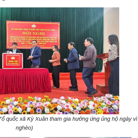
 Tổ quốc xã Kỳ Xuân tham gia hưởng ứng ủng hộ ngày vì
nghèo)