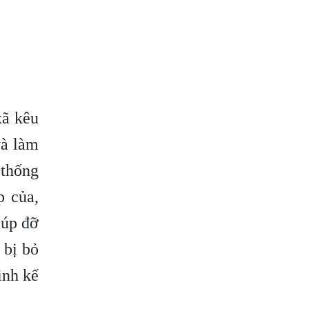
ã kêu
và làm
 thống
p của,
iúp đỡ
 bị bỏ
inh kế