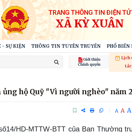
TRANG THÔNG TIN ĐIỆN TỬ
XÃ KỲ XUÂN
 - SỰ KIỆN
THÔNG TIN TUYÊN TRUYỀN
PHỔ BIẾN
Lịch
Giới thiệu
Chính quyền
tác
m ủng hộ Quỹ "Vì người nghèo" năm 
A
A
A
 số14/HD-MTTW-BTT của Ban Thường tr