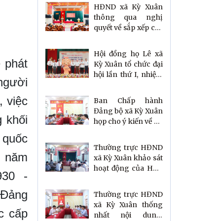
HĐND xã Kỳ Xuân
thông qua nghị
quyết về sắp xếp các
thôn trên địa bàn xã
Hội đồng họ Lê xã
 phát
Kỳ Xuân tổ chức đại
hội lần thứ I, nhiệm
người
kỳ 2026 – 2030
, việc
Ban Chấp hành
Đảng bộ xã Kỳ Xuân
 khối
họp cho ý kiến về Đề
án sắp xếp thôn
ổ quốc
Thường trực HĐND
5 năm
xã Kỳ Xuân khảo sát
hoạt động của HTX
930 -
Đức Quang theo
kiến nghị cử tri
 Đảng
Thường trực HĐND
xã Kỳ Xuân thống
c cấp
nhất nội dung,