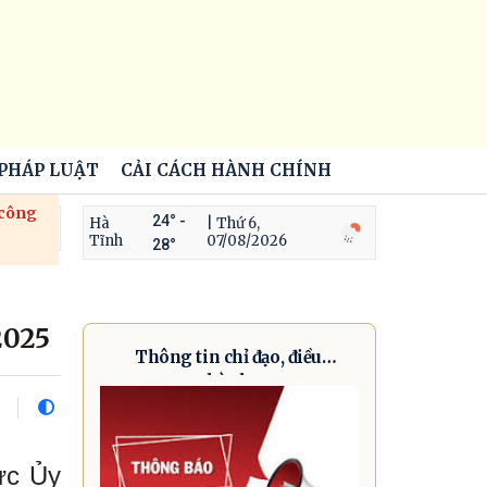
 PHÁP LUẬT
CẢI CÁCH HÀNH CHÍNH
 công
24° -
Hà
| Thứ 6,
Tĩnh
07/08/2026
28°
2025
Thông tin chỉ đạo, điều
hành
ực Ủy