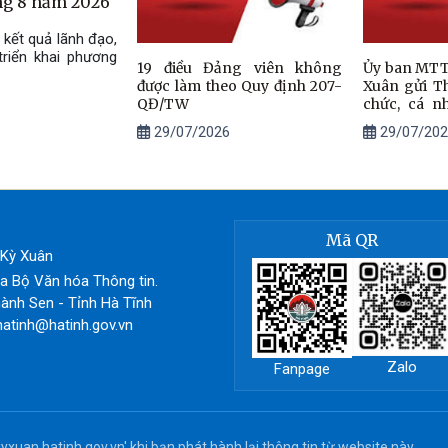
áng 8 năm 2026
kết quả lãnh đạo,
triển khai phương
19 điều Đảng viên không
Ủy ban MTT
được làm theo Quy định 207-
Xuân gửi T
QĐ/TW
chức, cá 
Đền ơn đáp
29/07/2026
29/07/202
Mã QR
ã Kỳ Xuân
 Bộ Văn hóa Thông tin.
ành Sen - Tỉnh Hà Tĩnh
hatinh@hatinh.gov.vn
Zalo
Fanpage
yxuan.hatinh.gov.vn' khi bạn phát hành lại thông tin từ website này.