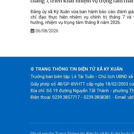
tháng 7, triển khai nhiệm vụ trọng tâm th
Đảng ủy xã Kỳ Xuân vừa ban hành báo cáo đánh giá 
chỉ đạo thực hiện nhiệm vụ chính trị tháng 7 và 
hướng, nhiệm vụ trọng tâm tháng 8 năm 2026.
06/08/2026
© TRANG THÔNG TIN ĐIỆN TỬ XÃ KỲ XUÂN
Trưởng ban biên tập: Lê Tài Tuấn - Chủ tịch UBND x
Giấy phép số 48/GP-BVHTT cấp ngày 18/02/2003 của
Địa chỉ: Số 19 đường Nguyễn Tất Thành - phường Th
Điện thoại: 0239.3857717 - 0239.3858381 - Email: ub
Ghi rõ nguồn Trang Thông tin điện tử xã Kỳ Xuân hoặc 'k