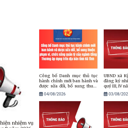
Công bố Danh mục thủ tục
UBND xã Kỳ
hành chính mới ban hành và
đăng ký nh
được sửa đổi, bổ sung thuộc
quý III, IV 
phạm vi, chức năng quản lý
04/08/2026
03/08/202
của ngành Công Thương áp
dụng trên địa bàn tỉnh Hà
Tĩnh
 hiện nhiệm vụ