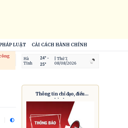
 PHÁP LUẬT
CẢI CÁCH HÀNH CHÍNH
 công
24° -
Hà
| Thứ 7,
Tĩnh
08/08/2026
25°
Thông tin chỉ đạo, điều
hành