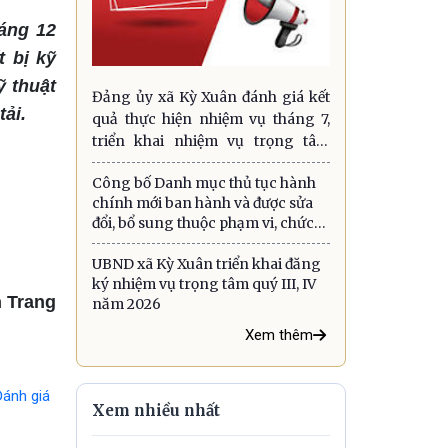
áng 12
 bị kỹ
ỹ thuật
Đảng ủy xã Kỳ Xuân đánh giá kết
ải.
quả thực hiện nhiệm vụ tháng 7,
triển khai nhiệm vụ trọng tâm
tháng 8 năm 2026
Công bố Danh mục thủ tục hành
chính mới ban hành và được sửa
đổi, bổ sung thuộc phạm vi, chức
năng quản lý của ngành Công
Thương áp dụng trên địa bàn tỉnh
UBND xã Kỳ Xuân triển khai đăng
Hà Tĩnh
ký nhiệm vụ trọng tâm quý III, IV
 Trang
năm 2026
Xem thêm
Đánh giá
Xem nhiều nhất