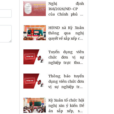
Nghị định
168/2026/NĐ-CP
của Chính phủ về
quy định chi tiết một
số điều và biện pháp
HĐND xã Kỳ Xuân
tổ chức, hướng dẫn
thông qua nghị
thi hành luật dân số
quyết về sắp xếp các
thôn trên địa bàn xã
Tuyển dụng viên
chức đơn vị sự
nghiệp trực thuộc
UBND xã
Thông báo tuyển
dụng viên chức đơn
vị sự nghiệp trực
thuộc UBND xã năm
2026
Kỳ Xuân tổ chức hội
nghị xin ý kiến Đề
án sắp xếp, sáp