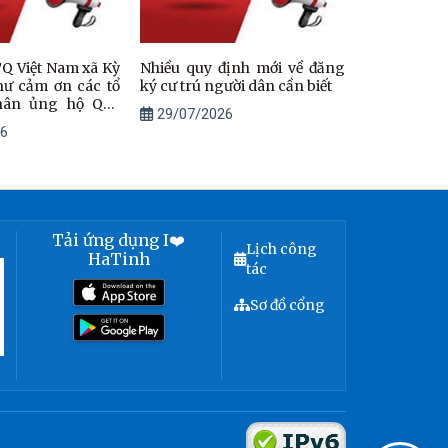
Q Việt Nam xã Kỳ
Nhiều quy định mới về đăng
hư cảm ơn các tổ
ký cư trú người dân cần biết
nhân ủng hộ Quỹ
29/07/2026
 nghĩa năm 2026
6
Tải ứng dụng I❤️
Lịch công
HaTinh
tác
Sơ đồ cổng