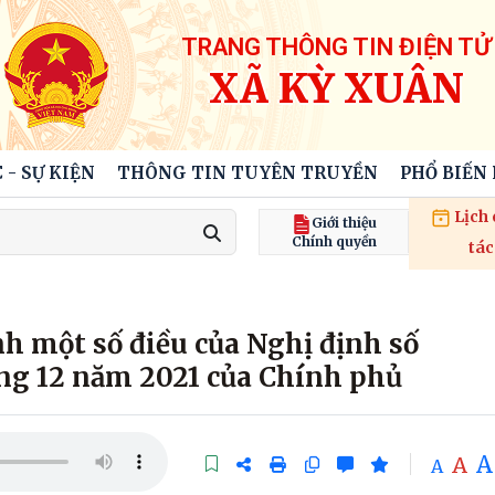
TRANG THÔNG TIN ĐIỆN TỬ
XÃ KỲ XUÂN
 - SỰ KIỆN
THÔNG TIN TUYÊN TRUYỀN
PHỔ BIẾN
Lịch
Giới thiệu
Chính quyền
tác
h một số điều của Nghị định số
ng 12 năm 2021 của Chính phủ
A
A
A