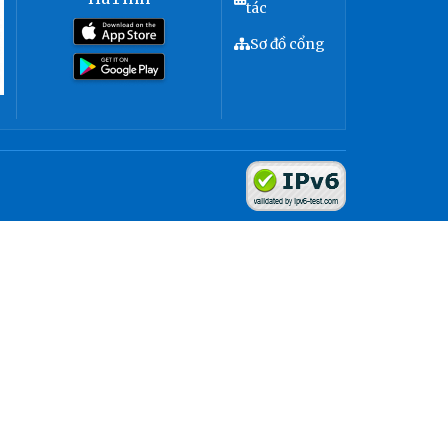
tác
Sơ đồ cổng