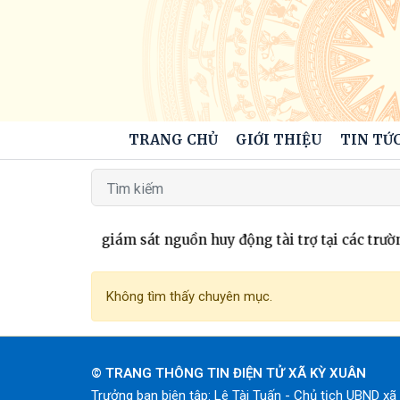
TRANG CHỦ
GIỚI THIỆU
TIN TỨC
bố kế hoạch giám sát nguồn huy động tài trợ tại các trườn
Không tìm thấy chuyên mục.
© TRANG THÔNG TIN ĐIỆN TỬ XÃ KỲ XUÂN
Trưởng ban biên tập: Lê Tài Tuấn - Chủ tịch UBND x