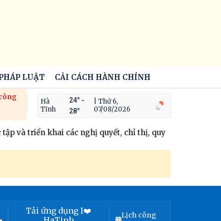
 PHÁP LUẬT
CẢI CÁCH HÀNH CHÍNH
 công
24° -
Hà
| Thứ 6,
Tĩnh
07/08/2026
28°
p và triển khai các nghị quyết, chỉ thị, quy định, kết luận c
Tải ứng dụng I❤️
Lịch công
HaTinh