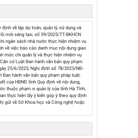
nh về lập dự toán, quản lý, sử dụng và
à đổi mới sáng tạo; số 39/2025/TT-BKHCN
 chi ngân sách nhà nước thực hiện nhiệm vụ
h về việc báo cáo danh mục nội dung giao
nh mức chi quản lý và thực hiện nhiệm vụ
. Căn cứ Luật Ban hành văn bản quy phạm
ngày 25/6/2025; Nghị định số 78/2025/NĐ-
ật Ban hành văn bản quy phạm pháp luật;
ết của HĐND tỉnh Quy định về nội dung,
c thuộc phạm vi quản lý của tỉnh Hà Tĩnh,
ian thực hiện lấy ý kiến góp ý theo quy định
nghị gửi về Sở Khoa học và Công nghệ hoặc