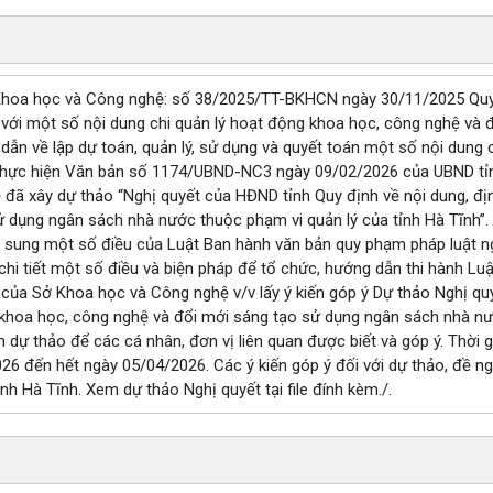
hoa học và Công nghệ: số 38/2025/TT-BKHCN ngày 30/11/2025 Quy đị
i với một số nội dung chi quản lý hoạt động khoa học, công nghệ v
 dẫn về lập dự toán, quản lý, sử dụng và quyết toán một số nội dung
 Thực hiện Văn bản số 1174/UBND-NC3 ngày 09/02/2026 của UBND tỉn
ệ đã xây dự thảo “Nghị quyết của HĐND tỉnh Quy định về nội dung, đị
ử dụng ngân sách nhà nước thuộc phạm vi quản lý của tỉnh Hà Tĩnh”
bổ sung một số điều của Luật Ban hành văn bản quy phạm pháp luật 
hi tiết một số điều và biện pháp để tổ chức, hướng dẫn thi hành Lu
 Sở Khoa học và Công nghệ v/v lấy ý kiến góp ý Dự thảo Nghị quy
 khoa học, công nghệ và đổi mới sáng tạo sử dụng ngân sách nhà nướ
n dự thảo để các cá nhân, đơn vị liên quan được biết và góp ý. Thời g
26 đến hết ngày 05/04/2026. Các ý kiến góp ý đối với dự thảo, đề 
ỉnh Hà Tĩnh. Xem dự thảo Nghị quyết tại file đính kèm./.