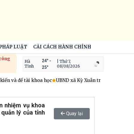
 PHÁP LUẬT
CẢI CÁCH HÀNH CHÍNH
 công
24° -
Hà
| Thứ 7,
Tĩnh
08/08/2026
25°
ến và đề tài khoa học
UBND xã Kỳ Xuân triển khai hoạt độ
ện nhiệm vụ khoa
quản lý của tỉnh
Quay lại