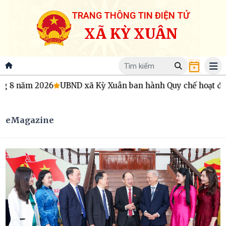
TRANG THÔNG TIN ĐIỆN TỬ
XÃ KỲ XUÂN
 năm 2026
UBND xã Kỳ Xuân ban hành Quy chế hoạt động củ
eMagazine