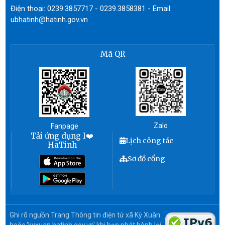
Điện thoại: 0239.3857717 - 0239.3858381 - Email:
ubhatinh@hatinh.gov.vn
Mã QR
Zalo
Fanpage
Tải ứng dụng I❤️
Lịch công tác
HaTinh
Sơ đồ cổng
Ghi rõ nguồn Trang Thông tin điện tử xã Kỳ Xuân
hoặc 'kyxuan.hatinh.gov.vn' khi bạn phát hành lại