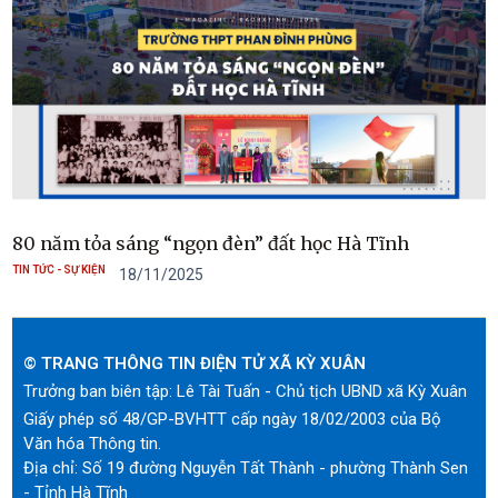
80 năm tỏa sáng “ngọn đèn” đất học Hà Tĩnh
TIN TỨC - SỰ KIỆN
18/11/2025
© TRANG THÔNG TIN ĐIỆN TỬ XÃ KỲ XUÂN
Trưởng ban biên tập: Lê Tài Tuấn - Chủ tịch UBND xã Kỳ Xuân
Giấy phép số 48/GP-BVHTT cấp ngày 18/02/2003 của Bộ
Văn hóa Thông tin.
Địa chỉ: Số 19 đường Nguyễn Tất Thành - phường Thành Sen
- Tỉnh Hà Tĩnh