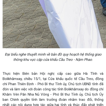
Đại biểu nghe thuyết minh về bản đồ quy hoạch hệ thống giao
thông khu vực cặp cửa khẩu Cầu Treo - Nậm Phao
.
Thực hiện Biên bản Hội nghị cấp cao giữa Hà Tĩnh và
Bolikhămxay, chiều 15/1, tại Cửa khẩu quốc tế Cầu Treo, đồng
chí Phan Thiên Định - Phó Bí thư Tỉnh ủy, Chủ tịch UBND tỉnh đã
đón và làm việc với đoàn công tác tỉnh Bolikhămxay do đồng chí
Khăm Vén Păn Nha Nủ Vông - Phó Bí thư Tỉnh ủy, Chủ tịch Ủy
ban Chính quyền tỉnh làm trưởng đoàn nhằm trao đổi, thống
nhất các nội dung hợp tác giữa hai tỉnh và thúc đẩy phát triển