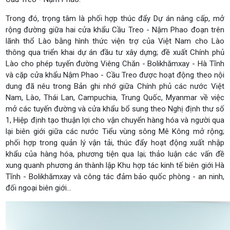
Trong đó, trọng tâm là phối hợp thúc đẩy Dự án nâng cấp, mở
rộng đường giữa hai cửa khẩu Cầu Treo - Nậm Phao đoạn trên
lãnh thổ Lào bằng hình thức viện trợ của Việt Nam cho Lào
thông qua triển khai dự án đầu tư xây dựng; đề xuất Chính phủ
Lào cho phép tuyến đường Viêng Chăn - Bolikhămxay - Hà Tĩnh
và cặp cửa khẩu Nậm Phao - Cầu Treo được hoạt động theo nội
dung đã nêu trong Bản ghi nhớ giữa Chính phủ các nước Việt
Nam, Lào, Thái Lan, Campuchia, Trung Quốc, Myanmar về việc
mở các tuyến đường và cửa khẩu bổ sung theo Nghị định thư số
1, Hiệp định tạo thuận lợi cho vận chuyển hàng hóa và người qua
lại biên giới giữa các nước Tiểu vùng sông Mê Kông mở rộng;
phối hợp trong quản lý vận tải, thúc đẩy hoạt động xuất nhập
khẩu của hàng hóa, phương tiện qua lại; thảo luận các vấn đề
xung quanh phương án thành lập Khu hợp tác kinh tế biên giới Hà
Tĩnh - Bolikhămxay và công tác đảm bảo quốc phòng - an ninh,
đối ngoại biên giới…