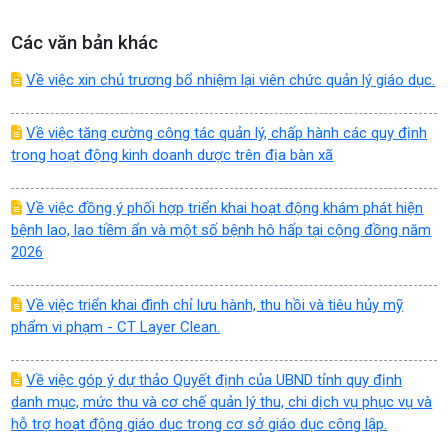
Các văn bản khác
Về việc xin chủ trương bổ nhiệm lại viên chức quản lý giáo dục.
Về việc tăng cường công tác quản lý, chấp hành các quy định
trong hoạt động kinh doanh dược trên địa bàn xã
Về việc đồng ý phối hợp triển khai hoạt động khám phát hiện
bệnh lao, lao tiềm ẩn và một số bệnh hô hấp tại cộng đồng năm
2026
Về việc triển khai đình chỉ lưu hành, thu hồi và tiêu hủy mỹ
phẩm vi phạm - CT Layer Clean.
Về việc góp ý dự thảo Quyết định của UBND tỉnh quy định
danh mục, mức thu và cơ chế quản lý thu, chi dịch vụ phục vụ và
hỗ trợ hoạt động giáo dục trong cơ sở giáo dục công lập.