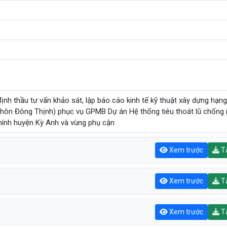
định thầu tư vấn khảo sát, lập báo cáo kinh tế kỹ thuật xây dựng hạn
 (thôn Đông Thịnh) phục vụ GPMB Dự án Hệ thống tiêu thoát lũ chống
hính huyện Kỳ Anh và vùng phụ cận
Xem trước
Tả
Xem trước
Tả
Xem trước
Tả