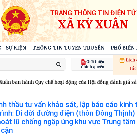
TRANG THÔNG TIN ĐIỆN TỬ
XÃ KỲ XUÂN
 - SỰ KIỆN
THÔNG TIN TUYÊN TRUYỀN
PHỔ BIẾN
Lịch
Giới thiệu
Chính quyền
tác
n ban hành Quy chế hoạt động của Hội đồng đánh giá sáng 
nh thầu tư vấn khảo sát, lập báo cáo kinh 
ình: Di dời đường điện (thôn Đông Thịnh)
oát lũ chống ngập úng khu vực Trung tâm
 cận