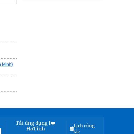
h Minh)
Tải ứng dụng I❤️
Lịch công
HaTinh
tác