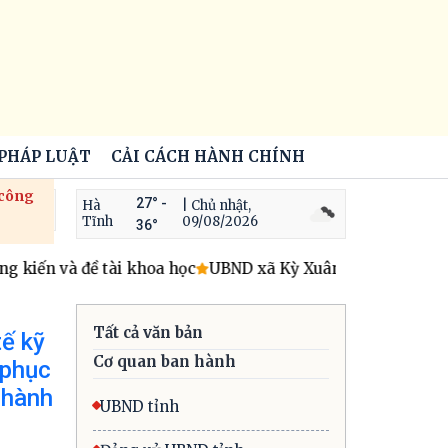
 PHÁP LUẬT
CẢI CÁCH HÀNH CHÍNH
 công
27° -
Hà
| Chủ nhật,
Tĩnh
09/08/2026
36°
kiến và đề tài khoa học
UBND xã Kỳ Xuân triển khai hoạt 
Tất cả văn bản
tế kỹ
Cơ quan ban hành
 phục
 hành
UBND tỉnh