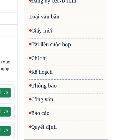
Đảng uỷ UBND tỉnh
Loại văn bản
Giấy mời
Tài liệu cuộc họp
Chỉ thị
g mục
 ngập
Kế hoạch
Thông báo
i về
Công văn
i về
Báo cáo
Quyết định
i về