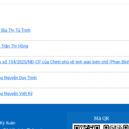
Bùi Thị Tú Trinh
 Trần Thị Hồng
h số 154/2025/NĐ-CP của Chính phủ về tinh giản biên chế (Phan Đìn
ng Nguyễn Duy Trinh
ng Nguyễn Viết Kỹ
Mã QR
ã Kỳ Xuân