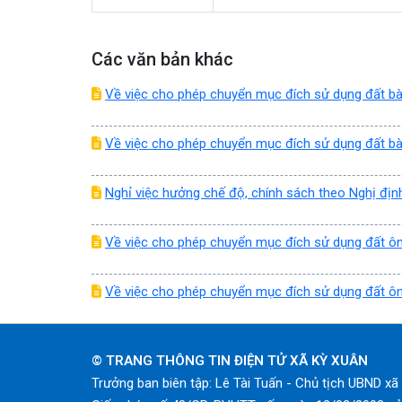
Các văn bản khác
Về việc cho phép chuyển mục đích sử dụng đất bà 
Về việc cho phép chuyển mục đích sử dụng đất bà
Nghỉ việc hưởng chế độ, chính sách theo Nghị địn
Về việc cho phép chuyển mục đích sử dụng đất ô
Về việc cho phép chuyển mục đích sử dụng đất ô
© TRANG THÔNG TIN ĐIỆN TỬ XÃ KỲ XUÂN
Trưởng ban biên tập: Lê Tài Tuấn - Chủ tịch UBND x