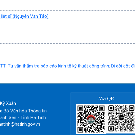
ộ liệt sĩ (Nguyễn Văn Tảo)
TT: Tư vấn thẩm tra báo cáo kinh tế kỹ thuật công trình: Di dời cột đ
Mã QR
ã Kỳ Xuân
 Bộ Văn hóa Thông tin.
ành Sen - Tỉnh Hà Tĩnh
hatinh@hatinh.gov.vn