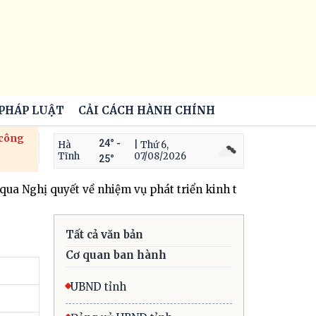
 PHÁP LUẬT
CẢI CÁCH HÀNH CHÍNH
 công
24° -
Hà
| Thứ 6,
Tĩnh
07/08/2026
25°
Nghị quyết về nhiệm vụ phát triển kinh tế - xã hội 6 thán
Tất cả văn bản
Cơ quan ban hành
UBND tỉnh