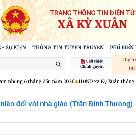
TRANG THÔNG TIN ĐIỆN TỬ
XÃ KỲ XUÂN
 - SỰ KIỆN
THÔNG TIN TUYÊN TRUYỀN
PHỔ BIẾN
Lịch
Giới thiệu
Chính quyền
tác
am nhũng 6 tháng đầu năm 2026
HĐND xã Kỳ Xuân thông qua 
niên đối với nhà giáo (Trần Đình Thường)