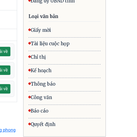
Đảng uỷ UBND tỉnh
Loại văn bản
Giấy mời
Tài liệu cuộc họp
i về
Chỉ thị
i về
Kế hoạch
Thông báo
i về
Công văn
Báo cáo
Quyết định
ng phong