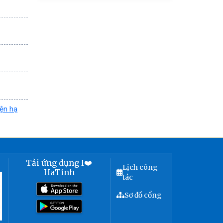
iện hạ
Tải ứng dụng I❤️
Lịch công
HaTinh
tác
Sơ đồ cổng