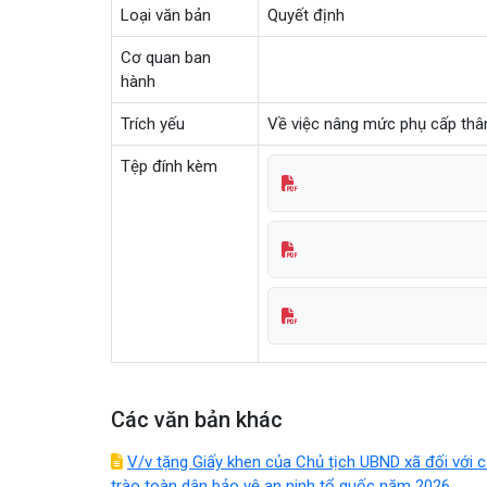
Loại văn bản
Quyết định
Cơ quan ban
hành
Trích yếu
Về việc nâng mức phụ cấp thâm
Tệp đính kèm
Các văn bản khác
V/v tặng Giấy khen của Chủ tịch UBND xã đối với c
trào toàn dân bảo vệ an ninh tổ quốc năm 2026