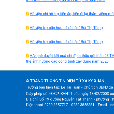
Về việc chi hỗ trợ tiền ăn, tiền đi lại thăm viếng m
Về việc trợ cấp hưu trí xã hội ( Bùi Thị Tùng)
Về việc trợ cấp hưu trí xã hội ( Bùi Thị Tùng)
V/v phê duyệt kết quả chỉ định thầu gói thầu 03.TV
thế ảnh hưởng các công trình xây dựng năm 2026
© TRANG THÔNG TIN ĐIỆN TỬ XÃ KỲ XUÂN
Trưởng ban biên tập: Lê Tài Tuấn - Chủ tịch UBND x
Giấy phép số 48/GP-BVHTT cấp ngày 18/02/2003 của
Địa chỉ: Số 19 đường Nguyễn Tất Thành - phường Th
Điện thoại: 0239.3857717 - 0239.3858381 - Email: ub