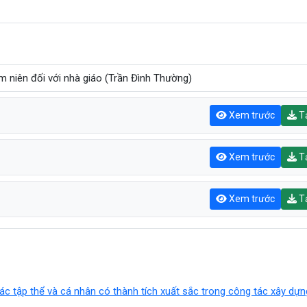
 niên đối với nhà giáo (Trần Đình Thường)
Xem trước
Tả
Xem trước
Tả
Xem trước
Tả
ác tập thể và cá nhân có thành tích xuất sắc trong công tác xây dự