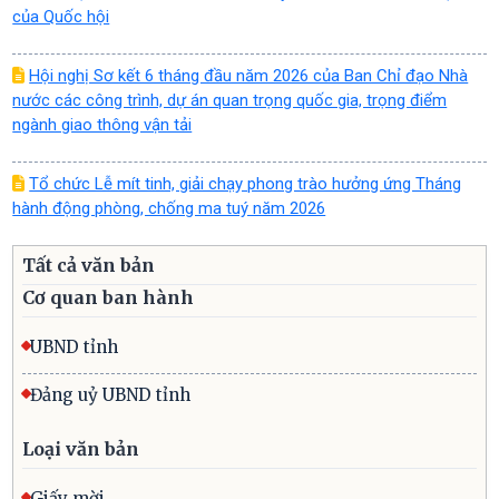
của Quốc hội
Hội nghị Sơ kết 6 tháng đầu năm 2026 của Ban Chỉ đạo Nhà
nước các công trình, dự án quan trọng quốc gia, trọng điểm
ngành giao thông vận tải
Tổ chức Lễ mít tinh, giải chạy phong trào hưởng ứng Tháng
hành động phòng, chống ma tuý năm 2026
Tất cả văn bản
Cơ quan ban hành
UBND tỉnh
Đảng uỷ UBND tỉnh
Loại văn bản
Giấy mời