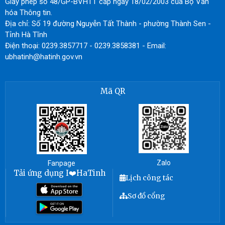
Giấy phép số 48/GP-BVHTT cấp ngày 18/02/2003 của Bộ Văn
hóa Thông tin.
Địa chỉ: Số 19 đường Nguyễn Tất Thành - phường Thành Sen -
Tỉnh Hà Tĩnh
Điện thoại: 0239.3857717 - 0239.3858381 - Email:
ubhatinh@hatinh.gov.vn
Mã QR
Zalo
Fanpage
Tải ứng dụng I❤️HaTinh
Lịch công tác
Sơ đồ cổng