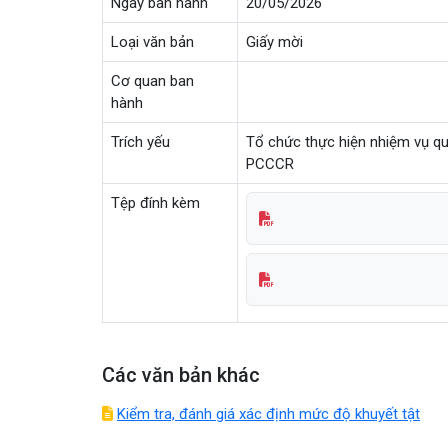
Ngày ban hành
20/05/2026
Loại văn bản
Giấy mời
Cơ quan ban
hành
Trích yếu
Tổ chức thực hiện nhiệm vụ quả
PCCCR
Tệp đính kèm
Các văn bản khác
Kiểm tra, đánh giá xác định mức độ khuyết tật