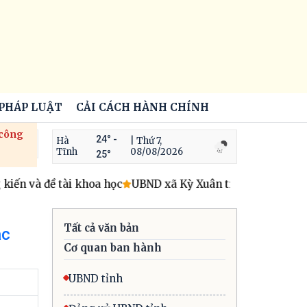
 PHÁP LUẬT
CẢI CÁCH HÀNH CHÍNH
 công
24° -
Hà
| Thứ 7,
Tĩnh
08/08/2026
25°
ến và đề tài khoa học
UBND xã Kỳ Xuân triển khai hoạt độ
Tất cả văn bản
ác
Cơ quan ban hành
UBND tỉnh