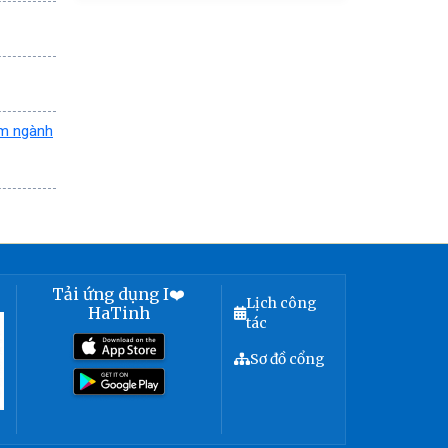
ểm ngành
Tải ứng dụng I❤️
Lịch công
HaTinh
tác
Sơ đồ cổng