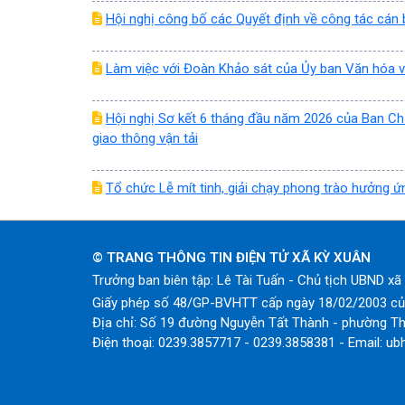
Hội nghị công bố các Quyết định về công tác cán
Làm việc với Đoàn Khảo sát của Ủy ban Văn hóa v
Hội nghị Sơ kết 6 tháng đầu năm 2026 của Ban Chỉ
giao thông vận tải
Tổ chức Lễ mít tinh, giải chạy phong trào hưởng
© TRANG THÔNG TIN ĐIỆN TỬ XÃ KỲ XUÂN
Trưởng ban biên tập: Lê Tài Tuấn - Chủ tịch UBND x
Giấy phép số 48/GP-BVHTT cấp ngày 18/02/2003 của
Địa chỉ: Số 19 đường Nguyễn Tất Thành - phường Th
Điện thoại: 0239.3857717 - 0239.3858381 - Email: ub