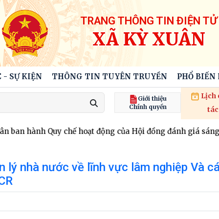
TRANG THÔNG TIN ĐIỆN TỬ
XÃ KỲ XUÂN
 - SỰ KIỆN
THÔNG TIN TUYÊN TRUYỀN
PHỔ BIẾN
Lịch
Giới thiệu
Chính quyền
tác
ban hành Quy chế hoạt động của Hội đồng đánh giá sáng ki
 lý nhà nước về lĩnh vực lâm nghiệp Và c
CCR