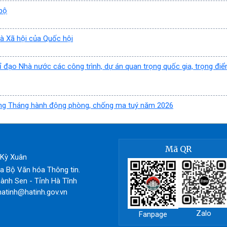
 bộ
à Xã hội của Quốc hội
 đạo Nhà nước các công trình, dự án quan trọng quốc gia, trọng đi
 ứng Tháng hành động phòng, chống ma tuý năm 2026
Mã QR
ã Kỳ Xuân
 Bộ Văn hóa Thông tin.
ành Sen - Tỉnh Hà Tĩnh
hatinh@hatinh.gov.vn
Zalo
Fanpage