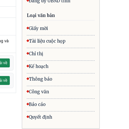
Đảng uỷ UBND tỉnh
Loại văn bản
Giấy mời
ng và
Tài liệu cuộc họp
Chỉ thị
i về
Kế hoạch
Thông báo
i về
Công văn
Báo cáo
Quyết định