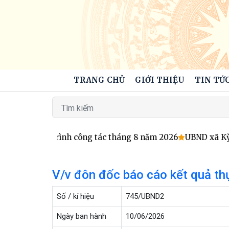
TRANG CHỦ
GIỚI THIỆU
TIN TỨC
áo Chương trình công tác tháng 8 năm 2026
UBND xã Kỳ X
V/v đôn đốc báo cáo kết quả t
Số / kí hiệu
745/UBND2
Ngày ban hành
10/06/2026