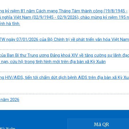
ừng kỷ niệm 81 năm Cách mạng Tháng Tám thành công (19/8/1945 -
ủ nghĩa Việt Nam (02/9/1945 - 02/9/2026); chào mừng kỷ niệm 195 
nh hà tĩnh.
W ngày 07/01/2026 của Bộ Chính trị về phát triển văn hóa Việt Nam
của Ban Bí thư Trung ương Đảng khoá XIV về tăng cường sự lãnh đạ
nạn, cứu hộ trong tình hình mới trên địa bàn xã Kỳ Xuân
ng HIV/AIDS, tiến tới chấm dứt dịch bệnh AIDS trên địa bàn xã Kỳ X
Q năm 2026
Mã QR