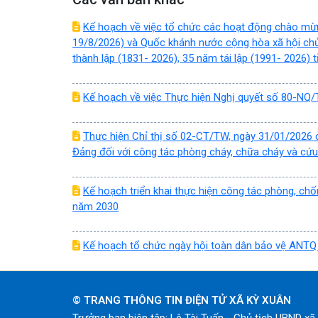
Kế hoạch về việc tổ chức các hoạt động chào m
19/8/2026) và Quốc khánh nước cộng hòa xã hội ch
thành lập (1831- 2026), 35 năm tái lập (1991- 2026) tỉ
Kế hoạch về việc Thực hiện Nghị quyết số 80-NQ/T
Thực hiện Chỉ thị số 02-CT/TW, ngày 31/01/2026 
Đảng đối với công tác phòng cháy, chữa cháy và cứu 
Kế hoạch triển khai thực hiện công tác phòng, chố
năm 2030
Kế hoạch tổ chức ngày hội toàn dân bảo vệ ANT
© TRANG THÔNG TIN ĐIỆN TỬ XÃ KỲ XUÂN