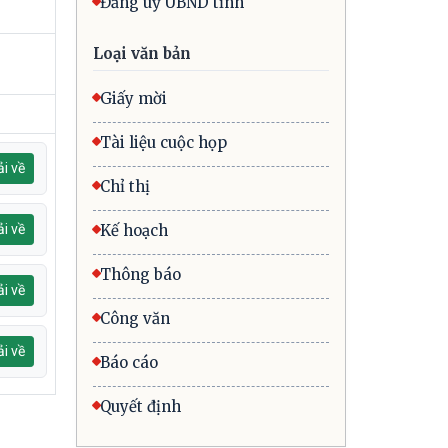
Đảng uỷ UBND tỉnh
Loại văn bản
Giấy mời
Tài liệu cuộc họp
i về
Chỉ thị
i về
Kế hoạch
Thông báo
i về
Công văn
i về
Báo cáo
Quyết định