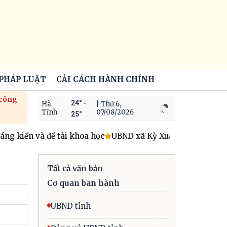
 PHÁP LUẬT
CẢI CÁCH HÀNH CHÍNH
 công
24° -
Hà
| Thứ 6,
Tĩnh
07/08/2026
25°
 kiến và đề tài khoa học
UBND xã Kỳ Xuân triển khai hoạt
Tất cả văn bản
Cơ quan ban hành
UBND tỉnh