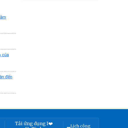
năm
o của
uân đến
Tải ứng dụng I❤️
Lịch công