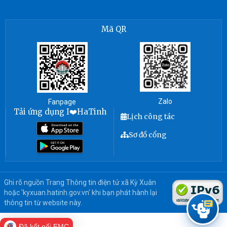
Mã QR
Zalo
Fanpage
Tải ứng dụng I❤️HaTinh
Lịch công tác
Sơ đồ cổng
Ghi rõ nguồn Trang Thông tin điện tử xã Kỳ Xuân
hoặc 'kyxuan.hatinh.gov.vn' khi bạn phát hành lại
thông tin từ website này.
Đã kết nối EMC