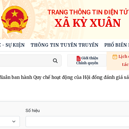
TRANG THÔNG TIN ĐIỆN TỬ
XÃ KỲ XUÂN
 - SỰ KIỆN
THÔNG TIN TUYÊN TRUYỀN
PHỔ BIẾN
Lịch
Giới thiệu
Chính quyền
tác
n ban hành Quy chế hoạt động của Hội đồng đánh giá sáng 
Số hiệu