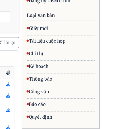
Đảng uỷ UBND tỉnh
Loại văn bản
Giấy mời
Tài liệu cuộc họp
Tải lại
Chỉ thị
Kế hoạch
Thông báo
Công văn
Báo cáo
Quyết định