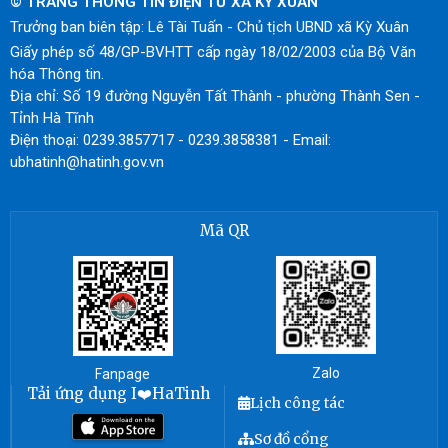
© TRANG THÔNG TIN ĐIỆN TỬ XÃ KỲ XUÂN
Trưởng ban biên tập: Lê Tài Tuấn - Chủ tịch UBND xã Kỳ Xuân
Giấy phép số 48/GP-BVHTT cấp ngày 18/02/2003 của Bộ Văn
hóa Thông tin.
Địa chỉ: Số 19 đường Nguyễn Tất Thành - phường Thành Sen -
Tỉnh Hà Tĩnh
Điện thoại: 0239.3857717 - 0239.3858381 - Email:
ubhatinh@hatinh.gov.vn
Mã QR
Zalo
Fanpage
Tải ứng dụng I❤️HaTinh
Lịch công tác
Sơ đồ cổng