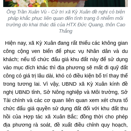
Ông Trần Xuân Vù - Cử tri xã Kỳ Xuân đề nghị có biện
pháp khắc phục liên quan đến tình trạng ô nhiễm môi
trường do khai thác đá của HTX Đức Quang, thôn Cao
Thắng
Hiện nay, xã Kỳ Xuân đang rất thiếu các không gian
công cộng ven biển để phục vụ Nhân dân và du
khách; nếu tổ chức đấu giá khu đất này để sử dụng
vào mục đích khác thì địa phương sẽ mất đi quỹ đất
công có giá trị lâu dài, khó có điều kiện bố trí thay thế
trong tương lai. Vì vậy, UBND xã Kỳ Xuân kính đề
nghị UBND tỉnh, Sở Nông nghiệp và Môi trường, Sở
Tài chính và các cơ quan liên quan xem xét chưa tổ
chức đấu giá quyền sử dụng đất đối với khu đất thu
hồi của Hợp tác xã Xuân Bắc; đồng thời cho phép
địa phương rà soát, đề xuất điều chỉnh quy hoạch,