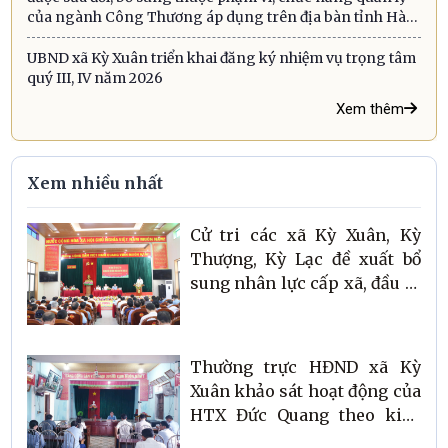
của ngành Công Thương áp dụng trên địa bàn tỉnh Hà
Tĩnh
UBND xã Kỳ Xuân triển khai đăng ký nhiệm vụ trọng tâm
quý III, IV năm 2026
Xem thêm
Xem nhiều nhất
Cử tri các xã Kỳ Xuân, Kỳ
Thượng, Kỳ Lạc đề xuất bổ
sung nhân lực cấp xã, đầu tư
hạ tầng và tháo gỡ các vướng
mắc về dân sinh
Thường trực HĐND xã Kỳ
Xuân khảo sát hoạt động của
HTX Đức Quang theo kiến
nghị cử tri