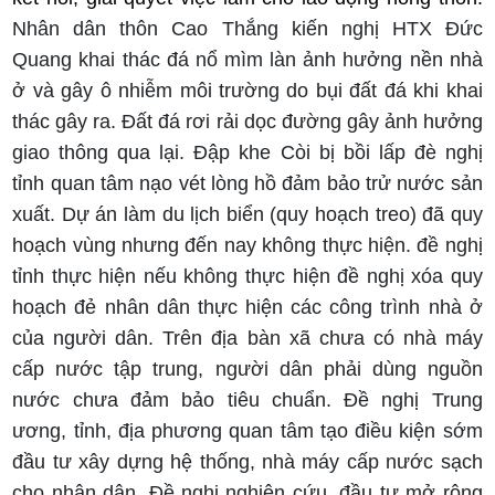
Nhân dân thôn Cao Thắng kiến nghị HTX Đức
Quang khai thác đá nổ mìm làn ảnh hưởng nền nhà
ở và gây ô nhiễm môi trường do bụi đất đá khi khai
thác gây ra. Đất đá rơi rải dọc đường gây ảnh hưởng
giao thông qua lại. Đập khe Còi bị bồi lấp đè nghị
tỉnh quan tâm nạo vét lòng hồ đảm bảo trử nước sản
xuất. Dự án làm du lịch biển (quy hoạch treo) đã quy
hoạch vùng nhưng đến nay không thực hiện. đề nghị
tỉnh thực hiện nếu không thực hiện đề nghị xóa quy
hoạch đẻ nhân dân thực hiện các công trình nhà ở
của người dân. Trên địa bàn xã chưa có nhà máy
cấp nước tập trung, người dân phải dùng nguồn
nước chưa đảm bảo tiêu chuẩn. Đề nghị Trung
ương, tỉnh, địa phương quan tâm tạo điều kiện sớm
đầu tư xây dựng hệ thống, nhà máy cấp nước sạch
cho nhân dân. Đề nghị nghiên cứu, đầu tư mở rộng