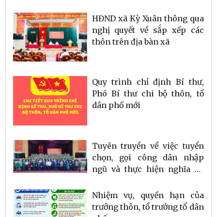
HĐND xã Kỳ Xuân thông qua
nghị quyết về sắp xếp các
thôn trên địa bàn xã
Quy trình chỉ định Bí thư,
Phó Bí thư chi bộ thôn, tổ
dân phố mới
Tuyên truyền về việc tuyển
chọn, gọi công dân nhập
ngũ và thực hiện nghĩa vụ
Quân sự và tham gia Công
an nhân dân năm 2026
Nhiệm vụ, quyền hạn của
trưởng thôn, tổ trưởng tổ dân