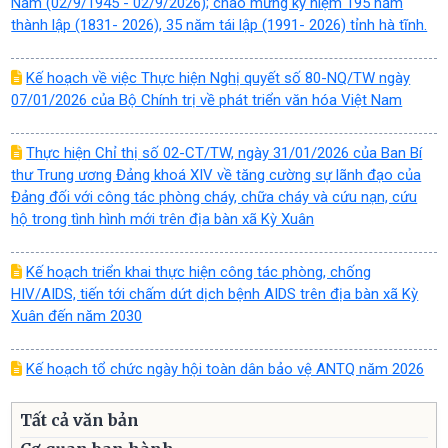
Nam (02/9/1945 - 02/9/2026); chào mừng kỷ niệm 195 năm
thành lập (1831- 2026), 35 năm tái lập (1991- 2026) tỉnh hà tĩnh.
Kế hoạch về việc Thực hiện Nghị quyết số 80-NQ/TW ngày
07/01/2026 của Bộ Chính trị về phát triển văn hóa Việt Nam
Thực hiện Chỉ thị số 02-CT/TW, ngày 31/01/2026 của Ban Bí
thư Trung ương Đảng khoá XIV về tăng cường sự lãnh đạo của
Đảng đối với công tác phòng cháy, chữa cháy và cứu nạn, cứu
hộ trong tình hình mới trên địa bàn xã Kỳ Xuân
Kế hoạch triển khai thực hiện công tác phòng, chống
HIV/AIDS, tiến tới chấm dứt dịch bệnh AIDS trên địa bàn xã Kỳ
Xuân đến năm 2030
Kế hoạch tổ chức ngày hội toàn dân bảo vệ ANTQ năm 2026
Tất cả văn bản