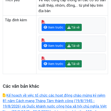
Trích yếu
Về việc cung cấp thông tin các cơ sở sản
xuất thép, nhôm, đồng,… từ phế liệu trên
địa bàn
Tệp đính kèm
Xem trước
Tải về
Xem trước
Tải về
Xem trước
Tải về
Các văn bản khác
Kế hoạch về việc tổ chức các hoạt động chào mừng kỷ niệm
81 năm Cách mạng Tháng Tám thành công (19/8/1945 -
19/8/2026) và Quốc khánh nước cộng hòa xã hội chủ nghĩa Việt