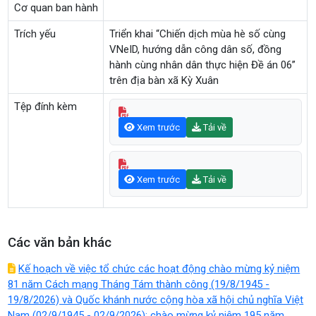
Cơ quan ban hành
Trích yếu
Triển khai “Chiến dịch mùa hè số cùng
VNeID, hướng dẫn công dân số, đồng
hành cùng nhân dân thực hiện Đề án 06”
trên địa bàn xã Kỳ Xuân
Tệp đính kèm
Xem trước
Tải về
Xem trước
Tải về
Các văn bản khác
Kế hoạch về việc tổ chức các hoạt động chào mừng kỷ niệm
81 năm Cách mạng Tháng Tám thành công (19/8/1945 -
19/8/2026) và Quốc khánh nước cộng hòa xã hội chủ nghĩa Việt
Nam (02/9/1945 - 02/9/2026); chào mừng kỷ niệm 195 năm