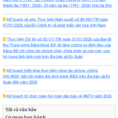
thành lập (1831- 2026), 35 năm tái lập (1991- 2026) tỉnh hà tĩnh.
Kế hoạch về việc Thực hiện Nghị quyết số 80-NQ/TW ngày
07/01/2026 của Bộ Chính trị về phát triển văn hóa Việt Nam
Thực hiện Chỉ thị số 02-CT/TW, ngày 31/01/2026 của Ban Bí
thư Trung ương Đảng khoá XIV về tăng cường sự lãnh đạo của
Đảng đối với công tác phòng cháy, chữa cháy và cứu nạn, cứu
hộ trong tình hình mới trên địa bàn xã Kỳ Xuân
Kế hoạch triển khai thực hiện công tác phòng, chống
HIV/AIDS, tiến tới chấm dứt dịch bệnh AIDS trên địa bàn xã Kỳ
Xuân đến năm 2030
Kế hoạch tổ chức ngày hội toàn dân bảo vệ ANTQ năm 2026
Tất cả văn bản
Cơ quan ban hành