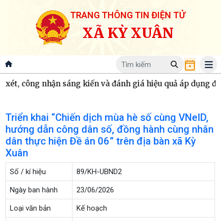
TRANG THÔNG TIN ĐIỆN TỬ
XÃ KỲ XUÂN
xét, công nhận sáng kiến và đánh giá hiệu quả áp dụng đề 
Triển khai “Chiến dịch mùa hè số cùng VNeID,
hướng dẫn công dân số, đồng hành cùng nhân
dân thực hiện Đề án 06” trên địa bàn xã Kỳ
Xuân
Số / kí hiệu
89/KH-UBND2
Ngày ban hành
23/06/2026
Loại văn bản
Kế hoạch