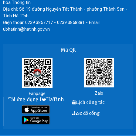
hóa Thông tin.
Địa chỉ: Số 19 đường Nguyễn Tất Thành - phường Thành Sen -
Tỉnh Hà Tĩnh
Điện thoại: 0239.3857717 - 0239.3858381 - Email:
ubhatinh@hatinh.gov.vn
Mã QR
Zalo
Fanpage
Tải ứng dụng I❤️HaTinh
Lịch công tác
Sơ đồ cổng