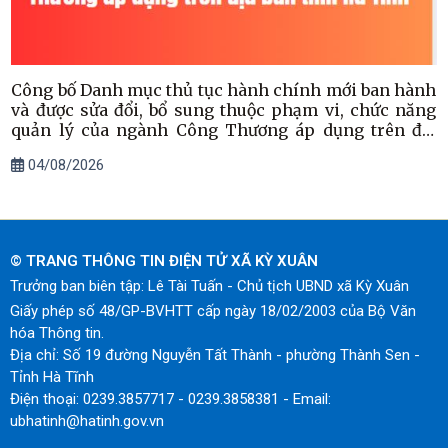
Công bố Danh mục thủ tục hành chính mới ban hành
và được sửa đổi, bổ sung thuộc phạm vi, chức năng
quản lý của ngành Công Thương áp dụng trên địa
bàn tỉnh Hà Tĩnh
04/08/2026
© TRANG THÔNG TIN ĐIỆN TỬ XÃ KỲ XUÂN
Trưởng ban biên tập: Lê Tài Tuấn - Chủ tịch UBND xã Kỳ Xuân
Giấy phép số 48/GP-BVHTT cấp ngày 18/02/2003 của Bộ Văn
hóa Thông tin.
Địa chỉ: Số 19 đường Nguyễn Tất Thành - phường Thành Sen -
Tỉnh Hà Tĩnh
Điện thoại: 0239.3857717 - 0239.3858381 - Email:
ubhatinh@hatinh.gov.vn