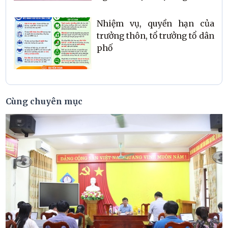
Quân sự và tham gia Công
an nhân dân năm 2026
Nhiệm vụ, quyền hạn của
trưởng thôn, tổ trưởng tổ dân
phố
Cùng chuyên mục