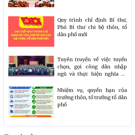
Quy trình chỉ định Bí thư,
Phó Bí thư chi bộ thôn, tổ
dân phố mới
Tuyên truyền về việc tuyển
chọn, gọi công dân nhập
ngũ và thực hiện nghĩa vụ
Quân sự và tham gia Công
an nhân dân năm 2026
Nhiệm vụ, quyền hạn của
trưởng thôn, tổ trưởng tổ dân
phố