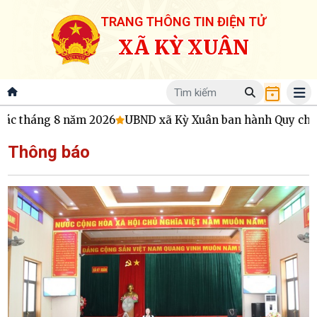
TRANG THÔNG TIN ĐIỆN TỬ
XÃ KỲ XUÂN
háng 8 năm 2026
UBND xã Kỳ Xuân ban hành Quy chế hoạt đ
Thông báo