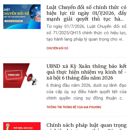
Luật Chuyển đổi số chính thức có
hiệu lực từ ngày 01/7/2026, đẩy
mạnh giải quyết thủ tục hành
chính trên môi trường số
Từ ngày 01/7/2026, Luật Chuyển đổi số
số 71/2025/QH15 chính thức có hiệu lực,
tạo hành lang pháp lý quan trọng cho việc
triển khai chuyển đổi số đồng bộ, toàn
CHUYỂN ĐỔI SỐ
diện trong hoạt động của cơ quan nhà
nước, doanh nghiệp và đời sống xã hội.
Luật được ban hành nhằm thúc đẩy xây
UBND xã Kỳ Xuân thông báo kết
dựng nền hành chính hiện đại, công khai,
quả thực hiện nhiệm vụ kinh tế -
minh bạch, nâng cao hiệu lực, hiệu quả
xã hội 6 tháng đầu năm 2026
quản lý nhà nước, đồng thời lấy người dân
6 tháng đầu năm 2026, dưới sự lãnh đạo
và doanh nghiệp làm trung tâm phục vụ.
của cấp ủy, sự điều hành quyết liệt của
chính quyền cùng sự đồng thuận của
Nhân dân, tình hình kinh tế - xã hội trên
THÔNG TIN THỐNG KÊ CỦA ĐỊA PHƯƠNG
địa bàn xã Kỳ Xuân tiếp tục đạt nhiều kết
quả tích cực.
Chính sách pháp luật quan trọng