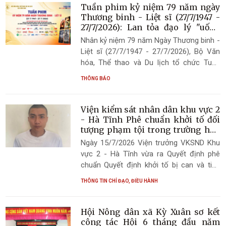
Tuần phim kỷ niệm 79 năm ngày
Thương binh - Liệt sĩ (27/7/1947 -
27/7/2026): Lan tỏa đạo lý "uống
nước nhớ nguồn"
Nhân kỷ niệm 79 năm Ngày Thương binh -
Liệt sĩ (27/7/1947 - 27/7/2026), Bộ Văn
hóa, Thể thao và Du lịch tổ chức Tuần
phim Kỷ niệm 79 năm Ngày Thương binh -
THÔNG BÁO
Liệt sĩ trên phạm vi cả nước, diễn ra từ
ngày 21 đến ngày 28/7/2026.
Viện kiểm sát nhân dân khu vực 2
- Hà Tĩnh Phê chuẩn khởi tố đối
tượng phạm tội trong trường hợp
tái phạm nguy hiểm
Ngày 15/7/2026 Viện trưởng VKSND Khu
vực 2 - Hà Tĩnh vừa ra Quyết định phê
chuẩn Quyết định khởi tố bị can và tiếp
tục áp dụng biện pháp tạm giam đối với
THÔNG TIN CHỈ ĐẠO, ĐIỀU HÀNH
Võ Tiến Hoàng (sinh năm 1997, trú tại
thôn Lạc Tiến, xã Kỳ Xuân, tỉnh Hà Tĩnh)
về hành vi Trộm cắp tài sản, quy định tại
Hội Nông dân xã Kỳ Xuân sơ kết
điểm g khoản 2 Điều 173 của Bộ luật Hình
công tác Hội 6 tháng đầu năm