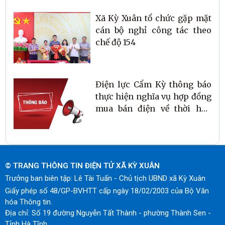
Xã Kỳ Xuân tổ chức gặp mặt
cán bộ nghỉ công tác theo
chế độ 154
Điện lực Cẩm Kỳ thông báo
thực hiện nghĩa vụ hợp đồng
mua bán điện về thời hạn
thanh toán tiền điện
© TRANG THÔNG TIN ĐIỆN TỬ XÃ KỲ XUÂN
Trưởng ban biên tập: Lê Tài Tuấn - Chủ tịch UBND xã Kỳ Xuân
Giấy phép số 48/GP-BVHTT cấp ngày 18/02/2003 của Bộ Văn
hóa Thông tin.
Địa chỉ: Số 19 đường Nguyễn Tất Thành - phường Thành Sen -
Tỉnh Hà Tĩnh