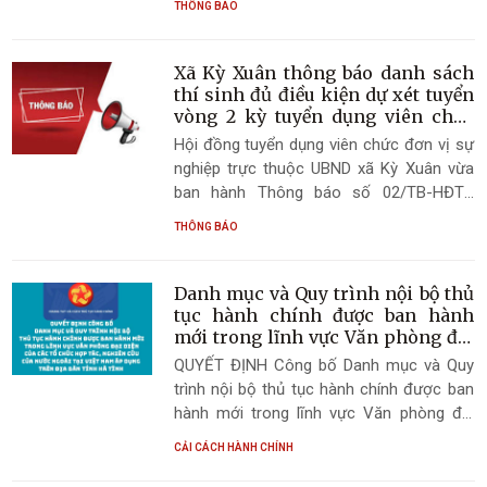
THÔNG BÁO
số cơ sở nhà, đất dôi dư sau sắp xếp trên
địa bàn xã Kỳ Xuân.
Xã Kỳ Xuân thông báo danh sách
thí sinh đủ điều kiện dự xét tuyển
vòng 2 kỳ tuyển dụng viên chức
năm 2026
Hội đồng tuyển dụng viên chức đơn vị sự
nghiệp trực thuộc UBND xã Kỳ Xuân vừa
ban hành Thông báo số 02/TB-HĐTD
ngày 06/7/2026 về danh sách thí sinh đủ
THÔNG BÁO
điều kiện, tiêu chuẩn tham dự vòng 2 kỳ
tuyển dụng viên chức năm 2026.
Danh mục và Quy trình nội bộ thủ
tục hành chính được ban hành
mới trong lĩnh vực Văn phòng đại
diện của các tổ chức hợp tác,
QUYẾT ĐỊNH Công bố Danh mục và Quy
nghiên cứu của nước ngoài tại Việt
trình nội bộ thủ tục hành chính được ban
Nam áp dụng trên địa bàn tỉnh Hà
hành mới trong lĩnh vực Văn phòng đại
Tĩnh
diện của các tổ chức hợp tác, nghiên cứu
CẢI CÁCH HÀNH CHÍNH
của nước ngoài tại Việt Nam áp dụng trên
địa bàn tỉnh Hà Tĩnh