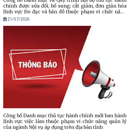
Công bố Danh mục và Quy trình nội bộ thủ tục hành
chính được sửa đổi, bổ sung; cắt giảm, đơn giản hóa
lĩnh vực Đo đạc và bản đồ thuộc phạm vi chức năng
quản lý của ngành Nông nghiệp và Môi trường áp
21/07/2026
dụng trên địa bàn tỉnh Hà Tĩnh
Công bố Danh mục thủ tục hành chính mới ban hành
lĩnh vực việc làm thuộc phạm vi chức năng quản lý
của ngành Nội vụ áp dụng trên địa bàn tỉnh