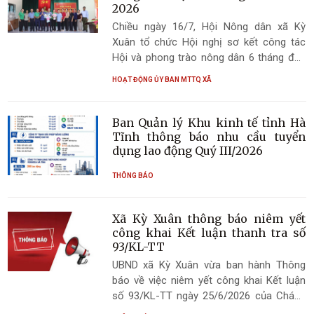
sự.
2026
Chiều ngày 16/7, Hội Nông dân xã Kỳ
Xuân tổ chức Hội nghị sơ kết công tác
Hội và phong trào nông dân 6 tháng đầu
năm, triển khai nhiệm vụ 6 tháng cuối năm
HOẠT ĐỘNG ỦY BAN MTTQ XÃ
2026 và công bố các quyết định liên quan
đến sáp nhập tổ chức Hội.
Ban Quản lý Khu kinh tế tỉnh Hà
Tĩnh thông báo nhu cầu tuyển
dụng lao động Quý III/2026
THÔNG BÁO
Xã Kỳ Xuân thông báo niêm yết
công khai Kết luận thanh tra số
93/KL-TT
UBND xã Kỳ Xuân vừa ban hành Thông
báo về việc niêm yết công khai Kết luận
số 93/KL-TT ngày 25/6/2026 của Chánh
Thanh tra tỉnh về thanh tra chuyên đề một