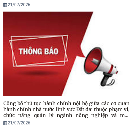
21/07/2026
Công bố thủ tục hành chính nội bộ giữa các cơ quan
hành chính nhà nước lĩnh vực Đất đai thuộc phạm vi,
chức năng quản lý ngành nông nghiệp và môi
trường áp dụng trên địa bàn tỉnh Hà Tĩnh
21/07/2026