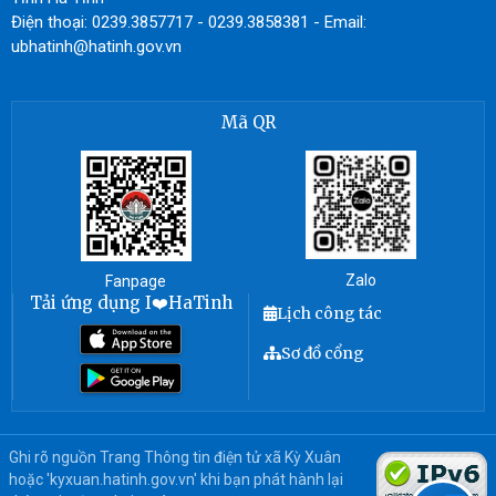
Điện thoại: 0239.3857717 - 0239.3858381 - Email:
ubhatinh@hatinh.gov.vn
Mã QR
Zalo
Fanpage
Tải ứng dụng I❤️HaTinh
Lịch công tác
Sơ đồ cổng
Ghi rõ nguồn Trang Thông tin điện tử xã Kỳ Xuân
hoặc 'kyxuan.hatinh.gov.vn' khi bạn phát hành lại