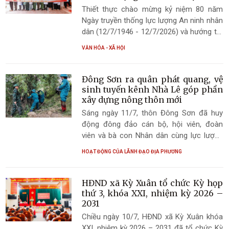
Xuân
sự lãnh đạo của Đảng đối với báo chí,
Thiết thực chào mừng kỷ niệm 80 năm
truyền thông trên không gian mạng trong
Ngày truyền thống lực lượng An ninh nhân
tình hình mới. Đây là cơ sở quan trọng để
dân (12/7/1946 - 12/7/2026) và hướng tới
các cấp ủy, chính quyền, cơ quan báo chí
79 năm Ngày Thương binh - Liệt sĩ
VĂN HÓA - XÃ HỘI
và địa phương thống nhất nhận thức,
(27/7/1947 - 27/7/2026), sáng ngày 11/7,
hành động, góp phần xây dựng nền báo
Ban Thanh niên Công an tỉnh Hà Tĩnh phối
chí cách mạng hiện đại, chuyên nghiệp và
hợp với Trung tâm Y tế Thành Sen và
Đông Sơn ra quân phát quang, vệ
phát huy hiệu quả công tác thông tin,
Trạm Y tế xã Kỳ Xuân tổ chức chương
sinh tuyến kênh Nhà Lê góp phần
tuyên truyền trong kỷ nguyên số.
trình khám bệnh, tư vấn sức khỏe và cấp
xây dựng nông thôn mới
phát thuốc miễn phí cho các đối tượng
Sáng ngày 11/7, thôn Đông Sơn đã huy
chính sách, người có công với cách mạng
động đông đảo cán bộ, hội viên, đoàn
trên địa bàn xã.
viên và bà con Nhân dân cùng lực lượng
Công an, Ban Chỉ huy Quân sự xã tổ chức
HOẠT ĐỘNG CỦA LÃNH ĐẠO ĐỊA PHƯƠNG
ra quân phát quang, vệ sinh môi trường
tuyến kênh Nhà Lê đoạn đi qua địa bàn
thôn.
HĐND xã Kỳ Xuân tổ chức Kỳ họp
thứ 3, khóa XXI, nhiệm kỳ 2026 –
2031
Chiều ngày 10/7, HĐND xã Kỳ Xuân khóa
XXI, nhiệm kỳ 2026 – 2031 đã tổ chức Kỳ