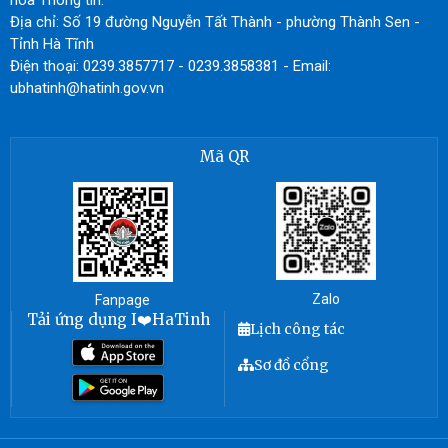
hóa Thông tin.
Địa chỉ: Số 19 đường Nguyễn Tất Thành - phường Thành Sen -
Tỉnh Hà Tĩnh
Điện thoại: 0239.3857717 - 0239.3858381 - Email:
ubhatinh@hatinh.gov.vn
Mã QR
Zalo
Fanpage
Tải ứng dụng I❤️HaTinh
Lịch công tác
Sơ đồ cổng