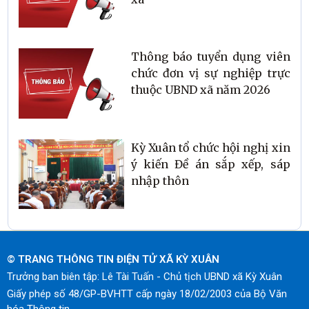
Thông báo tuyển dụng viên
chức đơn vị sự nghiệp trực
thuộc UBND xã năm 2026
Kỳ Xuân tổ chức hội nghị xin
ý kiến Đề án sắp xếp, sáp
nhập thôn
© TRANG THÔNG TIN ĐIỆN TỬ XÃ KỲ XUÂN
Trưởng ban biên tập: Lê Tài Tuấn - Chủ tịch UBND xã Kỳ Xuân
Giấy phép số 48/GP-BVHTT cấp ngày 18/02/2003 của Bộ Văn