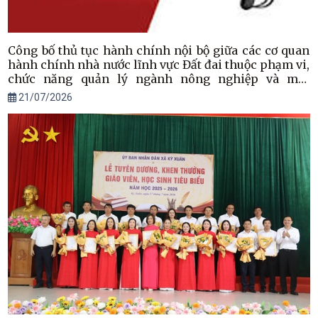
Công bố thủ tục hành chính nội bộ giữa các cơ quan
hành chính nhà nước lĩnh vực Đất đai thuộc phạm vi,
chức năng quản lý ngành nông nghiệp và môi
trường áp dụng trên địa bàn tỉnh Hà Tĩnh
21/07/2026