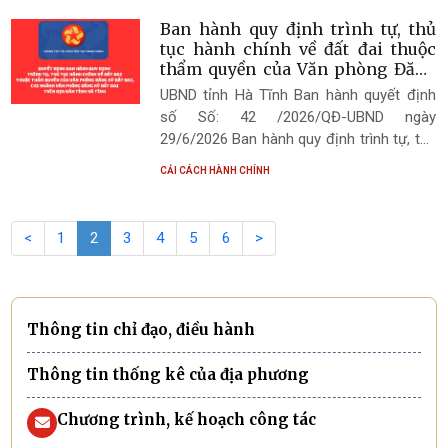
pháp cấp tỉnh và cấp xã áp dụng trên địa
bàn tỉnh Hà Tĩnh.
Ban hành quy định trình tự, thủ
tục hành chính về đất đai thuộc
thẩm quyền của Văn phòng Đăng
ký đất đai, Chi nhánh Văn phòng
UBND tỉnh Hà Tĩnh Ban hành quyết định
Đăng ký đất đai trên địa bàn tỉnh
số Số: 42 /2026/QĐ-UBND ngày
Hà Tĩnh
29/6/2026 Ban hành quy định trình tự, thủ
tục hành chính về đất đai thuộc thẩm
CẢI CÁCH HÀNH CHÍNH
quyền của Văn phòng Đăng ký đất đai, Chi
nhánh Văn phòng Đăng ký đất đai trên địa
bàn tỉnh Hà Tĩnh.
<
1
2
3
4
5
6
>
Thông tin chỉ đạo, điều hành
Thông tin thống kê của địa phương
Chương trình, kế hoạch công tác