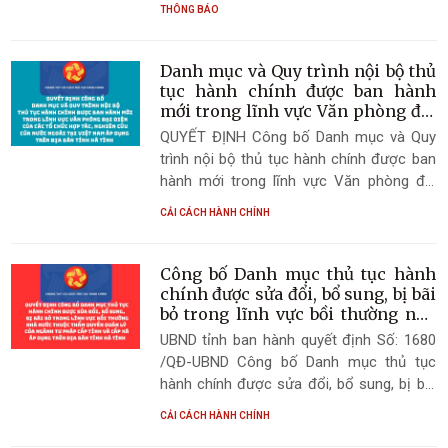
THÔNG BÁO
điều kiện, tiêu chuẩn tham dự vòng 2 kỳ
tuyển dụng viên chức năm 2026.
Danh mục và Quy trình nội bộ thủ
tục hành chính được ban hành
mới trong lĩnh vực Văn phòng đại
diện của các tổ chức hợp tác,
QUYẾT ĐỊNH Công bố Danh mục và Quy
nghiên cứu của nước ngoài tại Việt
trình nội bộ thủ tục hành chính được ban
Nam áp dụng trên địa bàn tỉnh Hà
hành mới trong lĩnh vực Văn phòng đại
Tĩnh
diện của các tổ chức hợp tác, nghiên cứu
CẢI CÁCH HÀNH CHÍNH
của nước ngoài tại Việt Nam áp dụng trên
địa bàn tỉnh Hà Tĩnh
Công bố Danh mục thủ tục hành
chính được sửa đổi, bổ sung, bị bãi
bỏ trong lĩnh vực bồi thường nhà
nước thuộc thẩm quyền quản lý
UBND tỉnh ban hành quyết định Số: 1680
của ngành Tư pháp cấp tỉnh và
/QĐ-UBND Công bố Danh mục thủ tục
cấp xã áp dụng trên địa bàn tỉnh
hành chính được sửa đổi, bổ sung, bị bãi
Hà Tĩnh
bỏ trong lĩnh vực bồi thường nhà nước
CẢI CÁCH HÀNH CHÍNH
thuộc thẩm quyền quản lý của ngành Tư