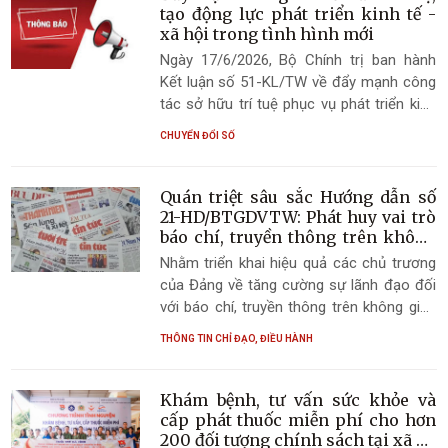
tạo động lực phát triển kinh tế -
xã hội trong tình hình mới
Ngày 17/6/2026, Bộ Chính trị ban hành
Kết luận số 51-KL/TW về đẩy mạnh công
tác sở hữu trí tuệ phục vụ phát triển kinh
tế - xã hội trong tình hình mới. Đây là định
CHUYỂN ĐỔI SỐ
hướng quan trọng nhằm phát huy vai trò
của sở hữu trí tuệ như một động lực chiến
lược thúc đẩy đổi mới sáng tạo, nâng cao
Quán triệt sâu sắc Hướng dẫn số
năng lực cạnh tranh quốc gia, bảo đảm tự
21-HD/BTGDVTW: Phát huy vai trò
chủ chiến lược và tạo nền tảng cho sự
báo chí, truyền thông trên không
gian mạng trong tình hình mới
phát triển nhanh, bền vững của đất nước
Nhằm triển khai hiệu quả các chủ trương
trong kỷ nguyên số.
của Đảng về tăng cường sự lãnh đạo đối
với báo chí, truyền thông trên không gian
mạng trong tình hình mới, ngày 28/5/2026,
THÔNG TIN CHỈ ĐẠO, ĐIỀU HÀNH
Ban Tuyên giáo và Dân vận Trung ương đã
ban hành Hướng dẫn số 21-HD/BTGDVTW
Hướng dẫn quán triệt, tuyên truyền, triển
Khám bệnh, tư vấn sức khỏe và
khai thực hiện Chỉ thị số 05-CT/TW, ngày
cấp phát thuốc miễn phí cho hơn
30/3/2026 của Bộ Chính trị về tăng cường
200 đối tượng chính sách tại xã Kỳ