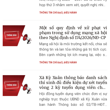
họp thứ 3 nhằm xem xét, quyết nghị nhiều
nội dung quan trọng phục vụ công tác
THÔNG TIN CHỈ ĐẠO, ĐIỀU HÀNH
lãnh đạo, chỉ đạo, điều hành phát triển
kinh tế - xã hội trên địa bàn.
Một số quy định về xử phạt vi
phạm trong sử dụng mạng xã hội
theo Nghị định số 174/2026/NĐ-CP
Mạng xã hội là môi trường kết nối, chia sẻ
thông tin và lan tỏa những giá trị tích cực.
Bên cạnh những lợi ích mang lại, việc sử
dụng mạng xã hội cũng đòi hỏi mỗi tổ
THÔNG TIN CHỈ ĐẠO, ĐIỀU HÀNH
chức, cá nhân phải nâng cao ý thức, trách
nhiệm, tuân thủ các quy định của pháp
luật nhằm góp phần xây dựng không gian
Xã Kỳ Xuân thông báo danh sách
mạng an toàn, lành mạnh và văn minh.
thí sinh đủ điều kiện dự xét tuyển
vòng 2 kỳ tuyển dụng viên chức
năm 2026
Hội đồng tuyển dụng viên chức đơn vị sự
nghiệp trực thuộc UBND xã Kỳ Xuân vừa
ban hành Thông báo số 02/TB-HĐTD
ngày 06/7/2026 về danh sách thí sinh đủ