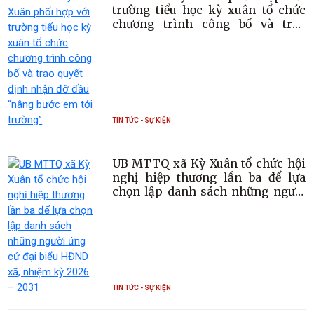
trường tiểu học kỳ xuân tổ chức
chương trình công bố và trao
quyết định nhận đỡ đầu “nâng
bước em tới trường”
TIN TỨC - SỰ KIỆN
UB MTTQ xã Kỳ Xuân tổ chức hội
nghị hiệp thương lần ba để lựa
chọn lập danh sách những người
ứng cử đại biểu HĐND xã, nhiệm
kỳ 2026 – 2031
TIN TỨC - SỰ KIỆN