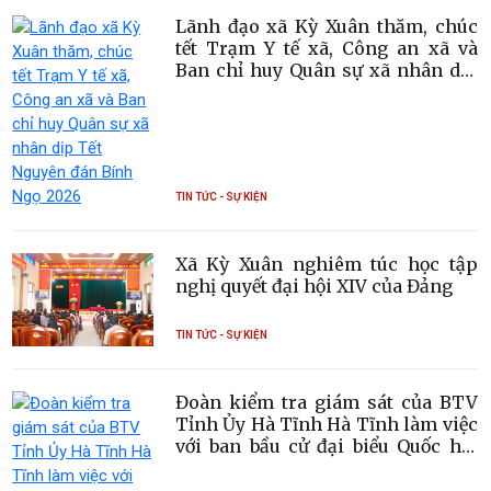
Lãnh đạo xã Kỳ Xuân thăm, chúc
tết Trạm Y tế xã, Công an xã và
Ban chỉ huy Quân sự xã nhân dịp
Tết Nguyên đán Bính Ngọ 2026
TIN TỨC - SỰ KIỆN
Xã Kỳ Xuân nghiêm túc học tập
nghị quyết đại hội XIV của Đảng
TIN TỨC - SỰ KIỆN
Đoàn kiểm tra giám sát của BTV
Tỉnh Ủy Hà Tĩnh Hà Tĩnh làm việc
với ban bầu cử đại biểu Quốc hội
khóa XVI và đại biểu HĐND các
cấp nhiệm kỳ 2026 – 2031 tại xã