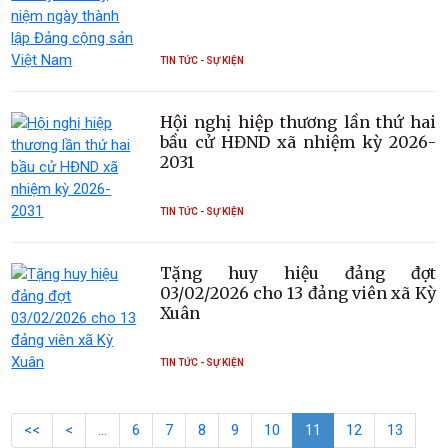
TIN TỨC - SỰ KIỆN
Hội nghị hiệp thương lần thứ hai
bầu cử HĐND xã nhiệm kỳ 2026-
2031
TIN TỨC - SỰ KIỆN
Tặng huy hiệu đảng đợt
03/02/2026 cho 13 đảng viên xã Kỳ
Xuân
TIN TỨC - SỰ KIỆN
<<
<
…
6
7
8
9
10
11
12
13