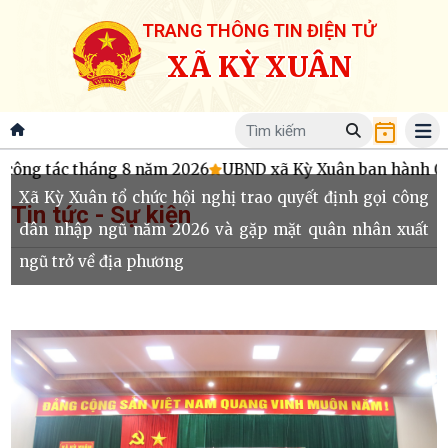
TRANG THÔNG TIN ĐIỆN TỬ
XÃ KỲ XUÂN
ng tác tháng 8 năm 2026
UBND xã Kỳ Xuân ban hành Quy ch
Xã Kỳ Xuân tổ chức hội nghị trao quyết định gọi công
Tin tức - Sự kiện
dân nhập ngũ năm 2026 và gặp mặt quân nhân xuất
ngũ trở về địa phương