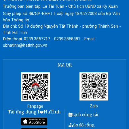
Trưởng ban biên tập: Lê Tài Tuấn - Chủ tịch UBND xã Kỳ Xuân
Giấy phép số 48/GP-BVHTT cấp ngày 18/02/2003 của Bộ Văn
hóa Thông tin.
Địa chỉ: Số 19 đường Nguyễn Tất Thành - phường Thành Sen -
Tỉnh Hà Tĩnh
Điện thoại: 0239.3857717 - 0239.3858381 - Email:
ubhatinh@hatinh.gov.vn
Mã QR
Zalo
Fanpage
Tải ứng dụng I❤️HaTinh
Lịch công tác
Sơ đồ cổng