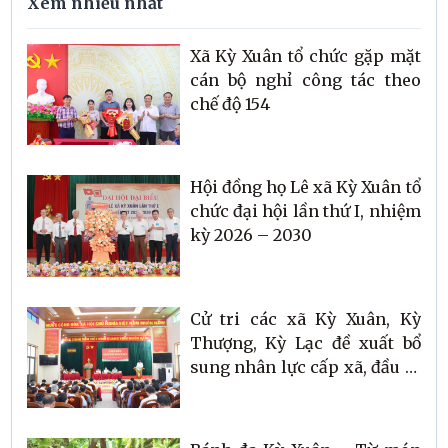
Xem nhiều nhất
Xã Kỳ Xuân tổ chức gặp mặt
cán bộ nghỉ công tác theo
chế độ 154
Hội đồng họ Lê xã Kỳ Xuân tổ
chức đại hội lần thứ I, nhiệm
kỳ 2026 – 2030
Cử tri các xã Kỳ Xuân, Kỳ
Thượng, Kỳ Lạc đề xuất bổ
sung nhân lực cấp xã, đầu tư
hạ tầng và tháo gỡ các vướng
mắc về dân sinh