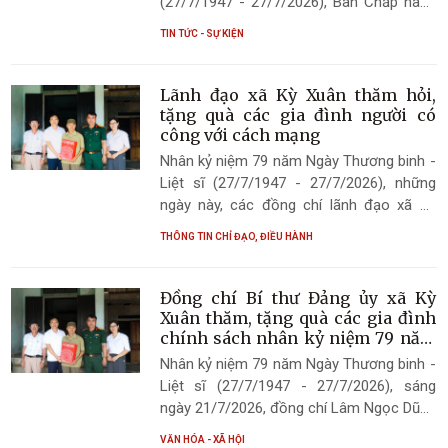
(27/7/1947 - 27/7/2026), Ban Chấp hành
Đoàn xã Kỳ Xuân long trọng tổ chức Lễ
TIN TỨC - SỰ KIỆN
báo công và thắp nến tri ân các Anh hùng
liệt sĩ tại 03 Nhà bia tưởng niệm các Anh
hùng liệt sĩ trên địa bàn xã. Đây là hoạt
Lãnh đạo xã Kỳ Xuân thăm hỏi,
động mang ý nghĩa chính trị, nhân văn sâu
tặng quà các gia đình người có
sắc, thể hiện đạo lý "Uống nước nhớ
công với cách mạng
nguồn", "Đền ơn đáp nghĩa", đồng thời
Nhân kỷ niệm 79 năm Ngày Thương binh -
giáo dục truyền thống cách mạng cho thế
Liệt sĩ (27/7/1947 - 27/7/2026), những
hệ trẻ.
ngày này, các đồng chí lãnh đạo xã Kỳ
Xuân đã đến thăm hỏi, động viên và trao
THÔNG TIN CHỈ ĐẠO, ĐIỀU HÀNH
những phần quà nghĩa tình tới các gia đình
người có công với cách mạng, thân nhân
liệt sĩ trên địa bàn các thôn trong toàn xã,
Đồng chí Bí thư Đảng ủy xã Kỳ
thể hiện truyền thống đạo lý "Uống nước
Xuân thăm, tặng quà các gia đình
nhớ nguồn", "Đền ơn đáp nghĩa" của dân
chính sách nhân kỷ niệm 79 năm
Ngày Thương binh - Liệt sĩ
tộc.
Nhân kỷ niệm 79 năm Ngày Thương binh -
Liệt sĩ (27/7/1947 - 27/7/2026), sáng
ngày 21/7/2026, đồng chí Lâm Ngọc Dũng
- Bí thư Đảng ủy, Chủ tịch HĐND xã Kỳ
VĂN HÓA - XÃ HỘI