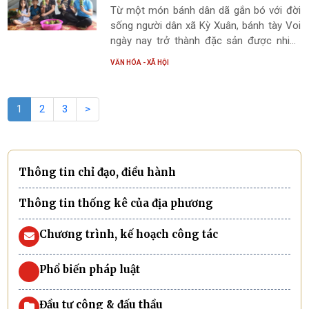
Từ một món bánh dân dã gắn bó với đời
sống người dân xã Kỳ Xuân, bánh tày Voi
ngày nay trở thành đặc sản được nhiều
người biết đến và yêu thích. Với hương vị
VĂN HÓA - XÃ HỘI
thơm ngon đặc trưng, nguyên liệu gần gũi
cùng cách chế biến mang đậm nét truyền
thống, bánh tày Voi không chỉ được tiêu
1
2
3
>
thụ trong địa phương mà còn có mặt tại
nhiều tỉnh, thành phố và các khu công
nghiệp trên cả nước.
Thông tin chỉ đạo, điều hành
Thông tin thống kê của địa phương
Chương trình, kế hoạch công tác
Phổ biến pháp luật
Đầu tư công & đấu thầu