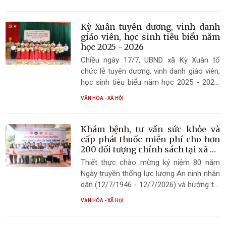
Xuân đã đến thăm hỏi, tặng hoa các gia
đình chính sách, người có công với cách
mạng trên địa bàn xã.
Kỳ Xuân tuyên dương, vinh danh
giáo viên, học sinh tiêu biểu năm
học 2025 - 2026
Chiều ngày 17/7, UBND xã Kỳ Xuân tổ
chức lễ tuyên dương, vinh danh giáo viên,
học sinh tiêu biểu năm học 2025 - 2026.
Tham dự buổi lễ có đồng chí Lâm Ngọc
VĂN HÓA - XÃ HỘI
Dũng – Bí thư Đảng ủy, Chủ tịch HĐND xã;
cùng các đồng chí trong Thường trực
Đảng ủy, lãnh đạo HĐND, UBND, Ủy ban
Khám bệnh, tư vấn sức khỏe và
MTTQ xã.
cấp phát thuốc miễn phí cho hơn
200 đối tượng chính sách tại xã Kỳ
Xuân
Thiết thực chào mừng kỷ niệm 80 năm
Ngày truyền thống lực lượng An ninh nhân
dân (12/7/1946 - 12/7/2026) và hướng tới
79 năm Ngày Thương binh - Liệt sĩ
VĂN HÓA - XÃ HỘI
(27/7/1947 - 27/7/2026), sáng ngày 11/7,
Ban Thanh niên Công an tỉnh Hà Tĩnh phối