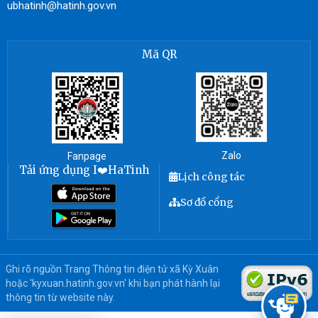
ubhatinh@hatinh.gov.vn
Mã QR
Zalo
Fanpage
Tải ứng dụng I❤️HaTinh
Lịch công tác
Sơ đồ cổng
Ghi rõ nguồn Trang Thông tin điện tử xã Kỳ Xuân
hoặc 'kyxuan.hatinh.gov.vn' khi bạn phát hành lại
thông tin từ website này.