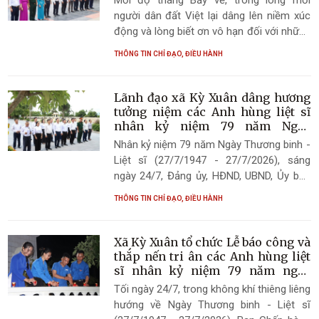
người dân đất Việt lại dâng lên niềm xúc
động và lòng biết ơn vô hạn đối với những
người con ưu tú đã anh dũng hy sinh vì
THÔNG TIN CHỈ ĐẠO, ĐIỀU HÀNH
độc lập, tự do của Tổ quốc. Kỷ niệm 79
năm Ngày Thương binh - Liệt sĩ
(27/7/1947 - 27/7/2026) không chỉ là dịp
Lãnh đạo xã Kỳ Xuân dâng hương
để tưởng nhớ, tri ân những người đã ngã
tưởng niệm các Anh hùng liệt sĩ
xuống vì nền hòa bình hôm nay, mà còn là
nhân kỷ niệm 79 năm Ngày
Thương binh - Liệt sĩ
dịp để mỗi cán bộ, đảng viên và Nhân dân
Nhân kỷ niệm 79 năm Ngày Thương binh -
tiếp tục gìn giữ, phát huy truyền thống yêu
Liệt sĩ (27/7/1947 - 27/7/2026), sáng
nước, đạo lý "Uống nước nhớ nguồn",
ngày 24/7, Đảng ủy, HĐND, UBND, Ủy ban
"Đền ơn đáp nghĩa" – những giá trị tốt đẹp
MTTQ Việt Nam xã Kỳ Xuân đã trang
THÔNG TIN CHỈ ĐẠO, ĐIỀU HÀNH
đã trở thành cội nguồn sức mạnh của dân
trọng tổ chức lễ dâng hoa, dâng hương
tộc Việt Nam.
tưởng niệm các Anh hùng liệt sĩ tại Nghĩa
trang Liệt sĩ Kỳ Anh và 03 Đài tưởng niệm
Xã Kỳ Xuân tổ chức Lễ báo công và
các Anh hùng liệt sĩ trên địa bàn xã.
thắp nến tri ân các Anh hùng liệt
sĩ nhân kỷ niệm 79 năm ngày
thương binh - liệt sỹ
Tối ngày 24/7, trong không khí thiêng liêng
hướng về Ngày Thương binh - Liệt sĩ