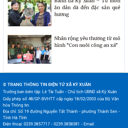
Bánh đa Kỳ Xuân – Từ món
ăn dân dã đến đặc sản quê
hương
Nhân rộng yêu thương từ mô
hình “Con nuôi công an xã”
© TRANG THÔNG TIN ĐIỆN TỬ XÃ KỲ XUÂN
Trưởng ban biên tập: Lê Tài Tuấn - Chủ tịch UBND xã Kỳ Xuân
Giấy phép số 48/GP-BVHTT cấp ngày 18/02/2003 của Bộ Văn
hóa Thông tin.
Địa chỉ: Số 19 đường Nguyễn Tất Thành - phường Thành Sen -
Tỉnh Hà Tĩnh
Điện thoại: 0239.3857717 - 0239.3858381 - Email: