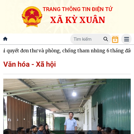
TRANG THÔNG TIN ĐIỆN TỬ
XÃ KỲ XUÂN
yết đơn thư và phòng, chống tham nhũng 6 tháng đầu năm 20
Văn hóa - Xã hội