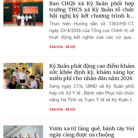
hợp với Trung tâm Y tế Thành Sen và
Ban CHQS xã Kỳ Xuân phối hợp
Trạm Y tế xã Kỳ Xuân tổ chức chương
trường THCS xã Kỳ Xuân tổ chức
trình khám bệnh, tư vấn sức khỏe và cấp
hội nghị ký kết chương trình kết
nghĩa
phát thuốc miễn phí cho các đối tượng
Thực hiện Hướng dẫn số 1363/HD-CT,
chính sách, người có công với cách mạng
ngày 23/4/2026 của Tổng cục Chính trị về
trên địa bàn xã.
hoạt động kết nghĩa của các cơ quan,
đơn vị trong Quân đội nhân dân Việt Nam;
VĂN HÓA - XÃ HỘI
Hướng dẫn số 1257/HD-CT, ngày
29/4/2026 của Cục Chính trị Quân khu 4
về hoạt động kết nghĩa của các cơ quan,
Kỳ Xuân phát động cao điểm khám
đơn vị trong LLVT Quân khu; Hướng dẫn
sức khỏe định kỳ, khám sàng lọc
số 2040/HD-BCH ngày 12/6/2026 của Bộ
miễn phí cho nhân dân năm 2026
CHQS tỉnh về hoạt động kết nghĩa của
Sáng ngày 27/6, UBND xã Kỳ Xuân phối
các cơ quan, đơn vị trong LLVT tỉnh Hà
hợp với Sở Y tế , Bệnh viện Phục hồi chức
Tĩnh.
năng Hà Tĩnh và Trạm Y tế xã Kỳ Xuân tổ
chức Lễ phát động cao điểm khám sức
VĂN HÓA - XÃ HỘI
khỏe định kỳ, khám sàng lọc miễn phí cho
Nhân dân năm 2026.
Vươn xa từ làng quê, bánh tày Voi
ngày càng được ưa chuộng