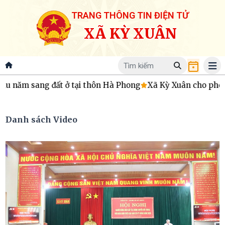
TRANG THÔNG TIN ĐIỆN TỬ
XÃ KỲ XUÂN
ng đất ở tại thôn Hà Phong
Xã Kỳ Xuân cho phép chuyển 33
Danh sách Video