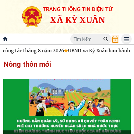
TRANG THÔNG TIN ĐIỆN TỬ
XÃ KỲ XUÂN
ông tác tháng 8 năm 2026
UBND xã Kỳ Xuân ban hành Quy c
Nông thôn mới