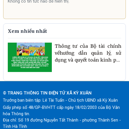
Không có tin tức nào để hiển thị.
Xem nhiều nhất
Thông tư của Bộ tài chính
vềhướng dẫn quản lý, sử
dụng và quyết toán kinh phí
chi thường xuyên ngân sách
nhà nước thực hiện Chương
trình mục tiêu quốc gia về
xây dựng nông thôn mới
© TRANG THÔNG TIN ĐIỆN TỬ XÃ KỲ XUÂN
Trưởng ban biên tập: Lê Tài Tuấn - Chủ tịch UBND xã Kỳ Xuân
Giấy phép số 48/GP-BVHTT cấp ngày 18/02/2003 của Bộ Văn
hóa Thông tin.
Địa chỉ: Số 19 đường Nguyễn Tất Thành - phường Thành Sen -
Tỉnh Hà Tĩnh