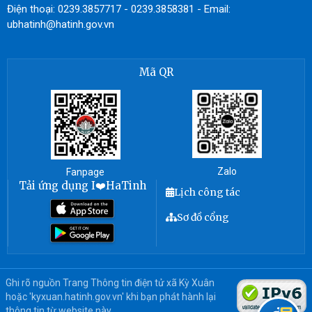
Điện thoại: 0239.3857717 - 0239.3858381 - Email:
ubhatinh@hatinh.gov.vn
Mã QR
Zalo
Fanpage
Tải ứng dụng I❤️HaTinh
Lịch công tác
Sơ đồ cổng
Ghi rõ nguồn Trang Thông tin điện tử xã Kỳ Xuân
hoặc 'kyxuan.hatinh.gov.vn' khi bạn phát hành lại
thông tin từ website này.