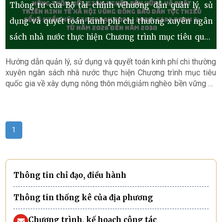
Thông tư của Bộ tài chính vềhướng dẫn quản lý, sử
dụng và quyết toán kinh phí chi thường xuyên ngân
sách nhà nước thực hiện Chương trình mục tiêu quốc
gia về xây dựng nông thôn mới
Hướng dẫn quản lý, sử dụng và quyết toán kinh phí chi thường
xuyên ngân sách nhà nước thực hiện Chương trình mục tiêu
quốc gia về xây dựng nông thôn mới,giảm nghèo bền vững và
phát triển kinh tế xã hội vùng đồng bào dân tộc thiểu sốvà
miền núi giai đoạn 2026 - 2035, giai đoạn I: từ năm 2026 đến
năm 2030.
1
Thông tin chỉ đạo, điều hành
Thông tin thống kê của địa phương
Chương trình, kế hoạch công tác